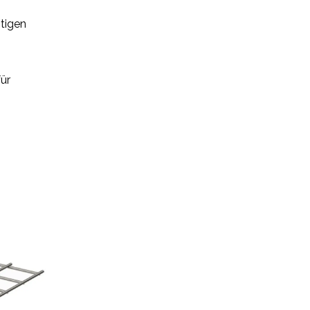
stigen
ür
Next