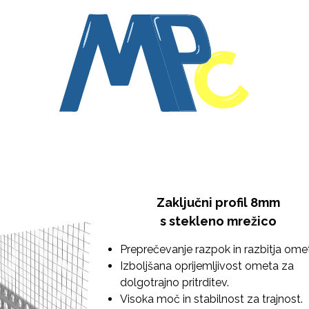
Domov
Izdelki
Storitve
Strokovnjak
O nas
Kontakt
Zaključni profil 8mm
s stekleno mrežico
Preprečevanje razpok in razbitja ome
Izboljšana oprijemljivost ometa za
dolgotrajno pritrditev.
Visoka moč in stabilnost za trajnost.