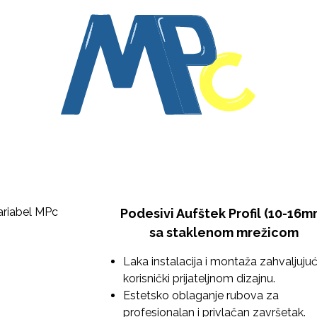
Početna
Proizvodi
Usluge
Stručnjak
O nama
Kontakt
Podesivi Aufštek Profil (10-16m
sa staklenom mrežicom
Laka instalacija i montaža zahvaljujuć
korisnički prijateljnom dizajnu.
Estetsko oblaganje rubova za
profesionalan i privlačan završetak.