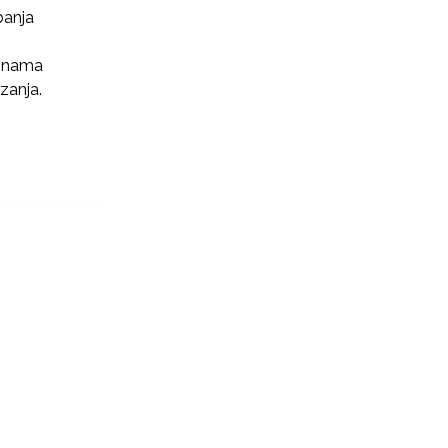
banja
irinama
zanja.